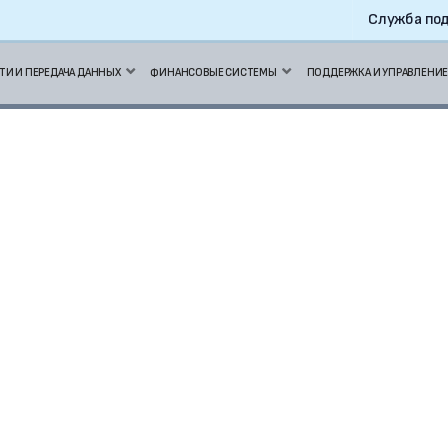
Служба под
ТИ И ПЕРЕДАЧА ДАННЫХ
ФИНАНСОВЫЕ СИСТЕМЫ
ПОДДЕРЖКА И УПРАВЛЕНИЕ
Коммутаторы
Маршрутизаторы
Точки доступа
Контроллеры