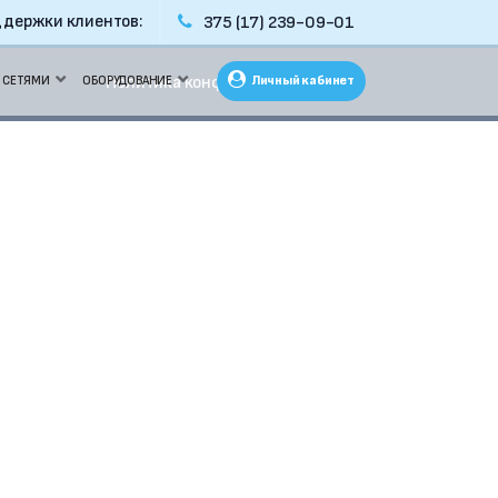
держки клиентов:
375 (17) 239-09-01
Личный кабинет
Политика конфиденциальности
 СЕТЯМИ
ОБОРУДОВАНИЕ
Коммутаторы
Маршрутизаторы
Точки доступа
Коммутаторы
Маршрутизаторы
Точки доступа
Контроллеры